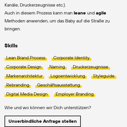
Kanäle, Druckerzeugnisse etc.).
Auch in diesem Prozess kann man
leane
und
agile
Methoden anwenden, um das Baby auf die Straße zu
bringen.
Skills
Lean Brand Process
Corporate Identity
Corporate Design
Naming
Druckerzeugnisse
Markenarchitektur
Logoentwicklung
Styleguide
Rebranding
Geschäftsausstattung
Digital Media Design
Employer Branding
Wie und wo können wir Dich unterstützen?
Unverbindliche Anfrage stellen