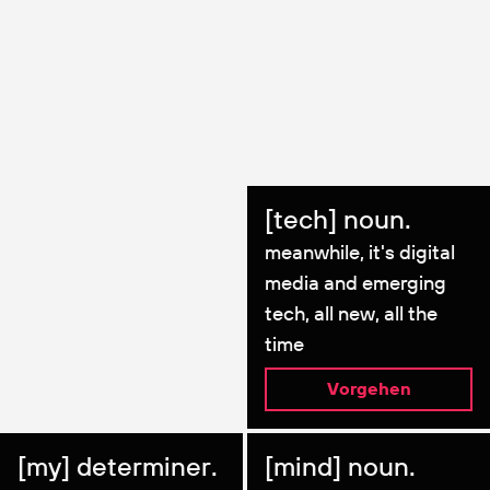
[tech] noun.
meanwhile, it's digital
media and emerging
tech, all new, all the
time
Vorgehen
[my] determiner.
[mind] noun.