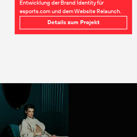
Entwicklung der Brand Identity für
esports.com und dem Website Relaunch.
Details zum Projekt