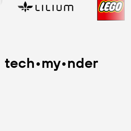
tech•my•nder