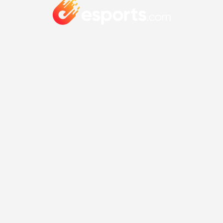
esports.com ist eine Informationsplattform der
Seven.One Entertainment GmbH, die News, Guides und
Hintergrundinfos rund um das Thema esports
veröffentlicht und aus unterschiedlichsten Quellen
kuratiert.